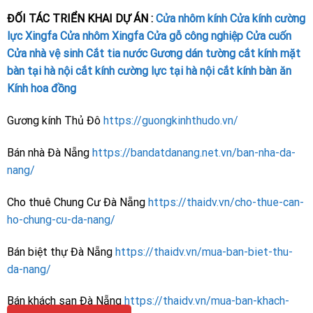
ĐỐI TÁC TRIỂN KHAI DỰ ÁN :
Cửa nhôm kính
Cửa kính cường
lực
Xingfa
Cửa nhôm Xingfa
Cửa gỗ công nghiệp
Cửa cuốn
Cửa nhà vệ sinh
Cắt tia nước
Gương dán tường
cắt kính mặt
bàn tại hà nội
cắt kính cường lực tại hà nội
cắt kính bàn ăn
Kính hoa đồng
Gương kính Thủ Đô
https://guongkinhthudo.vn/
Bán nhà Đà Nẵng
https://bandatdanang.net.vn/ban-nha-da-
nang/
Cho thuê Chung Cư Đà Nẵng
https://thaidv.vn/cho-thue-can-
ho-chung-cu-da-nang/
Bán biệt thự Đà Nẵng
https://thaidv.vn/mua-ban-biet-thu-
da-nang/
Bán khách sạn Đà Nẵng
https://thaidv.vn/mua-ban-khach-