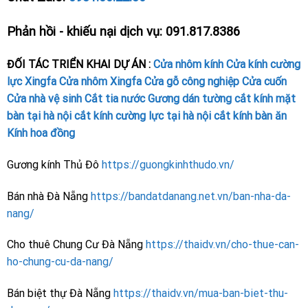
Phản hồi - khiếu nại dịch vụ: 091.817.8386
ĐỐI TÁC TRIỂN KHAI DỰ ÁN :
Cửa nhôm kính
Cửa kính cường
lực
Xingfa
Cửa nhôm Xingfa
Cửa gỗ công nghiệp
Cửa cuốn
Cửa nhà vệ sinh
Cắt tia nước
Gương dán tường
cắt kính mặt
bàn tại hà nội
cắt kính cường lực tại hà nội
cắt kính bàn ăn
Kính hoa đồng
Gương kính Thủ Đô
https://guongkinhthudo.vn/
Bán nhà Đà Nẵng
https://bandatdanang.net.vn/ban-nha-da-
nang/
Cho thuê Chung Cư Đà Nẵng
https://thaidv.vn/cho-thue-can-
ho-chung-cu-da-nang/
Bán biệt thự Đà Nẵng
https://thaidv.vn/mua-ban-biet-thu-