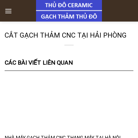
Skip
to
content
CẮT GẠCH THẢM CNC TẠI HẢI PHÒNG
CÁC BÀI VIẾT LIÊN QUAN
NHÀ MÁY GẠCH THẢM CNC THANG MÁY TẠI HÀ NỘI