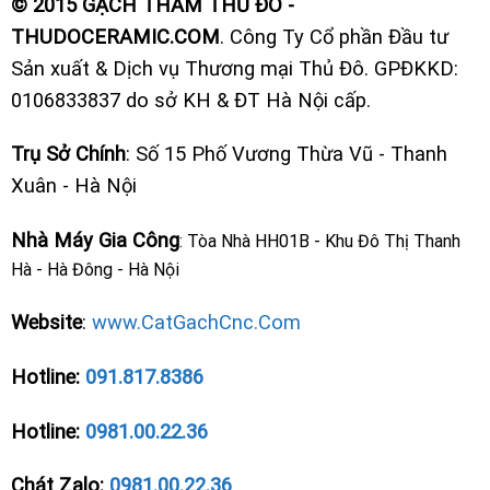
© 2015 GẠCH THẢM THỦ ĐÔ -
THUDOCERAMIC.COM
. Công Ty Cổ phần Đầu tư
Sản xuất & Dịch vụ Thương mại Thủ Đô. GPĐKKD:
0106833837 do sở KH & ĐT Hà Nội cấp.
Trụ Sở Chính
: Số 15 Phố Vương Thừa Vũ - Thanh
Xuân - Hà Nội
Nhà Máy Gia Công
: Tòa Nhà HH01B - Khu Đô Thị Thanh
Hà - Hà Đông - Hà Nội
Website
:
www.CatGachCnc.Com
Hotline:
091.817.8386
Hotline:
0981.00.22.36
Chát Zalo:
0981.00.22.36