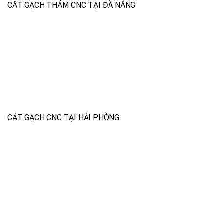
CẮT GẠCH THẢM CNC TẠI ĐÀ NẴNG
CẮT GẠCH CNC TẠI HẢI PHÒNG