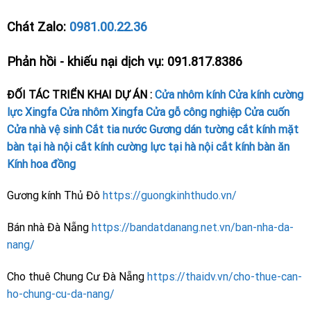
Chát Zalo:
0981.00.22.36
Phản hồi - khiếu nại dịch vụ: 091.817.8386
ĐỐI TÁC TRIỂN KHAI DỰ ÁN :
Cửa nhôm kính
Cửa kính cường
lực
Xingfa
Cửa nhôm Xingfa
Cửa gỗ công nghiệp
Cửa cuốn
Cửa nhà vệ sinh
Cắt tia nước
Gương dán tường
cắt kính mặt
bàn tại hà nội
cắt kính cường lực tại hà nội
cắt kính bàn ăn
Kính hoa đồng
Gương kính Thủ Đô
https://guongkinhthudo.vn/
Bán nhà Đà Nẵng
https://bandatdanang.net.vn/ban-nha-da-
nang/
Cho thuê Chung Cư Đà Nẵng
https://thaidv.vn/cho-thue-can-
ho-chung-cu-da-nang/