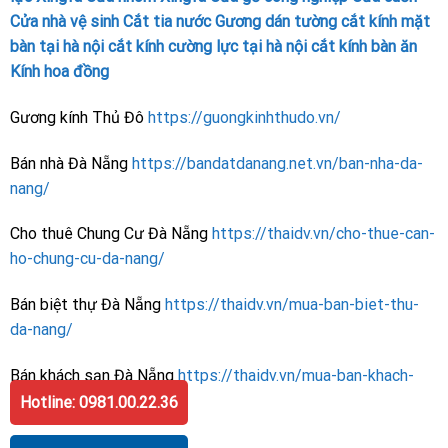
Cửa nhà vệ sinh
Cắt tia nước
Gương dán tường
cắt kính mặt
bàn tại hà nội
cắt kính cường lực tại hà nội
cắt kính bàn ăn
Kính hoa đồng
Gương kính Thủ Đô
https://guongkinhthudo.vn/
Bán nhà Đà Nẵng
https://bandatdanang.net.vn/ban-nha-da-
nang/
Cho thuê Chung Cư Đà Nẵng
https://thaidv.vn/cho-thue-can-
ho-chung-cu-da-nang/
Bán biệt thự Đà Nẵng
https://thaidv.vn/mua-ban-biet-thu-
da-nang/
Bán khách sạn Đà Nẵng
https://thaidv.vn/mua-ban-khach-
san-da-nang/
Hotline: 0981.00.22.36