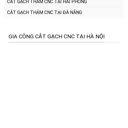
CẮT GẠCH THẢM CNC TẠI HẢI PHÒNG
CẮT GẠCH THẢM CNC TẠI ĐÀ NẴNG
GIA CÔNG CẮT GẠCH CNC TẠI HÀ NỘI