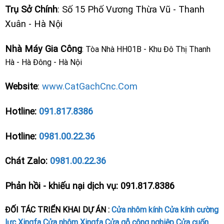
Trụ Sở Chính
: Số 15 Phố Vương Thừa Vũ - Thanh
Xuân - Hà Nội
Nhà Máy Gia Công
: Tòa Nhà HH01B - Khu Đô Thị Thanh
Hà - Hà Đông - Hà Nội
Website
:
www.CatGachCnc.Com
Hotline:
091.817.8386
Hotline:
0981.00.22.36
Chát Zalo:
0981.00.22.36
Phản hồi - khiếu nại dịch vụ: 091.817.8386
ĐỐI TÁC TRIỂN KHAI DỰ ÁN :
Cửa nhôm kính
Cửa kính cường
lực
Xingfa
Cửa nhôm Xingfa
Cửa gỗ công nghiệp
Cửa cuốn