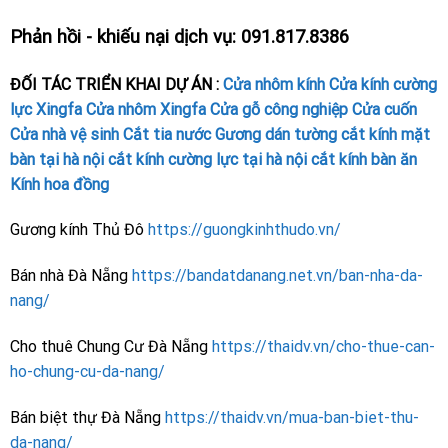
Phản hồi - khiếu nại dịch vụ: 091.817.8386
ĐỐI TÁC TRIỂN KHAI DỰ ÁN :
Cửa nhôm kính
Cửa kính cường
lực
Xingfa
Cửa nhôm Xingfa
Cửa gỗ công nghiệp
Cửa cuốn
Cửa nhà vệ sinh
Cắt tia nước
Gương dán tường
cắt kính mặt
bàn tại hà nội
cắt kính cường lực tại hà nội
cắt kính bàn ăn
Kính hoa đồng
Gương kính Thủ Đô
https://guongkinhthudo.vn/
Bán nhà Đà Nẵng
https://bandatdanang.net.vn/ban-nha-da-
nang/
Cho thuê Chung Cư Đà Nẵng
https://thaidv.vn/cho-thue-can-
ho-chung-cu-da-nang/
Bán biệt thự Đà Nẵng
https://thaidv.vn/mua-ban-biet-thu-
da-nang/