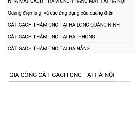
NHÀ MÁY GẠCH THẢM CNC THANG MÁY TẠI HÀ NỘI
Quang điện là gì và các ứng dụng của quang điện
CẮT GẠCH THẢM CNC TẠI HẠ LONG QUẢNG NINH
CẮT GẠCH THẢM CNC TẠI HẢI PHÒNG
CẮT GẠCH THẢM CNC TẠI ĐÀ NẴNG
GIA CÔNG CẮT GẠCH CNC TẠI HÀ NỘI