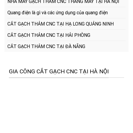
NHÀ MÁY GẠCH THẢM CNC THANG MÁY TẠI HÀ NỘI
Quang điện là gì và các ứng dụng của quang điện
CẮT GẠCH THẢM CNC TẠI HẠ LONG QUẢNG NINH
CẮT GẠCH THẢM CNC TẠI HẢI PHÒNG
CẮT GẠCH THẢM CNC TẠI ĐÀ NẴNG
GIA CÔNG CẮT GẠCH CNC TẠI HÀ NỘI