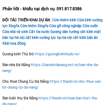
Phản hồi - khiếu nại dịch vụ: 091.817.8386
ĐỐI TÁC TRIỂN KHAI DỰ ÁN :
Cửa nhôm kính
Cửa kính cường
lực
Xingfa
Cửa nhôm Xingfa
Cửa gỗ công nghiệp
Cửa cuốn
Cửa nhà vệ sinh
Cắt tia nước
Gương dán tường
cắt kính mặt
bàn tại hà nội
cắt kính cường lực tại hà nội
cắt kính bàn ăn
Kính hoa đồng
Gương kính Thủ Đô
https://guongkinhthudo.vn/
Bán nhà Đà Nẵng
https://bandatdanang.net.vn/ban-nha-da-
nang/
Cho thuê Chung Cư Đà Nẵng
https://thaidv.vn/cho-thue-can-
ho-chung-cu-da-nang/
Bán biệt thự Đà Nẵng
https://thaidv.vn/mua-ban-biet-thu-
da-nang/