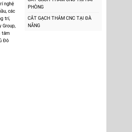
rí nghệ
PHÒNG
hầu, các
CẮT GẠCH THẢM CNC TẠI ĐÀ
g trí,
NẴNG
y Group,
n tâm
hủ Đô