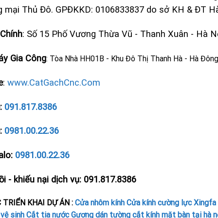
 mại Thủ Đô. GPĐKKD: 0106833837 do sở KH & ĐT Hà
 Chính
: Số 15 Phố Vương Thừa Vũ - Thanh Xuân - Hà N
y Gia Công
: Tòa Nhà HH01B - Khu Đô Thị Thanh Hà - Hà Đông
e
:
www.CatGachCnc.Com
e:
091.817.8386
e:
0981.00.22.36
alo:
0981.00.22.36
i - khiếu nại dịch vụ: 091.817.8386
 TRIỂN KHAI DỰ ÁN :
Cửa nhôm kính
Cửa kính cường lực
Xingfa
vệ sinh
Cắt tia nước
Gương dán tường
cắt kính mặt bàn tại hà n