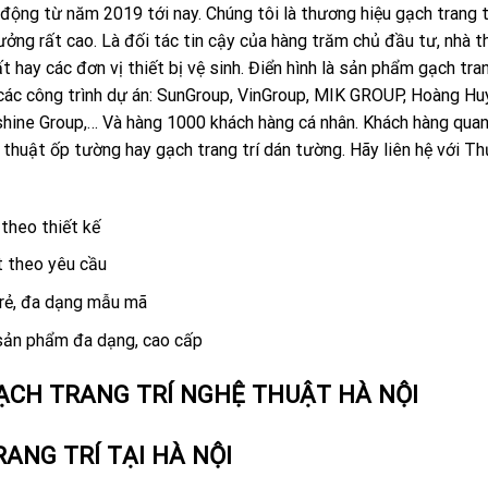
 động từ năm 2019 tới nay. Chúng tôi là thương hiệu gạch trang t
ởng rất cao. Là đối tác tin cậy của hàng trăm chủ đầu tư, nhà t
ất hay các đơn vị thiết bị vệ sinh. Điển hình là sản phẩm gạch tran
các công trình dự án: SunGroup, VinGroup, MIK GROUP, Hoàng Hu
ine Group,… Và hàng 1000 khách hàng cá nhân. Khách hàng qua
 thuật ốp tường hay gạch trang trí dán tường. Hãy liên hệ với T
theo thiết kế
t theo yêu cầu
 rẻ, đa dạng mẫu mã
 sản phẩm đa dạng, cao cấp
ẠCH TRANG TRÍ NGHỆ THUẬT HÀ NỘI
RANG TRÍ TẠI HÀ NỘI