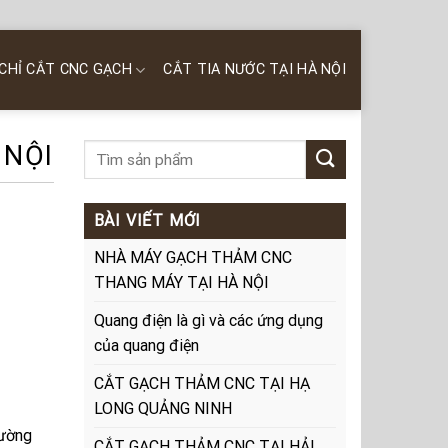
 CHỈ CẮT CNC GẠCH
CẮT TIA NƯỚC TẠI HÀ NỘI
 NỘI
BÀI VIẾT MỚI
NHÀ MÁY GẠCH THẢM CNC
THANG MÁY TẠI HÀ NỘI
Quang điện là gì và các ứng dụng
của quang điện
CẮT GẠCH THẢM CNC TẠI HẠ
LONG QUẢNG NINH
tường
CẮT GẠCH THẢM CNC TẠI HẢI