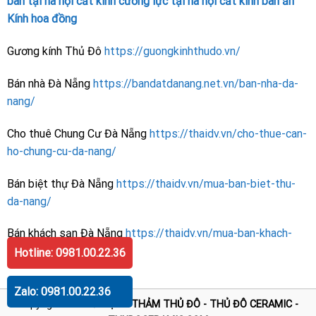
bàn tại hà nội
cắt kính cường lực tại hà nội
cắt kính bàn ăn
Kính hoa đồng
Gương kính Thủ Đô
https://guongkinhthudo.vn/
Bán nhà Đà Nẵng
https://bandatdanang.net.vn/ban-nha-da-
nang/
Cho thuê Chung Cư Đà Nẵng
https://thaidv.vn/cho-thue-can-
ho-chung-cu-da-nang/
Bán biệt thự Đà Nẵng
https://thaidv.vn/mua-ban-biet-thu-
da-nang/
Bán khách sạn Đà Nẵng
https://thaidv.vn/mua-ban-khach-
san-da-nang/
Hotline: 0981.00.22.36
Zalo: 0981.00.22.36
Copyright 2026 ©
GẠCH THẢM THỦ ĐÔ - THỦ ĐÔ CERAMIC -