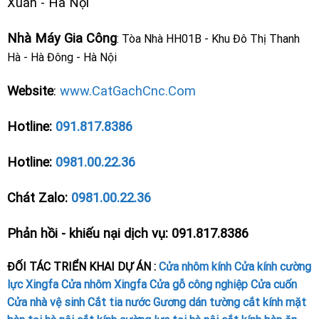
Xuân - Hà Nội
Nhà Máy Gia Công
: Tòa Nhà HH01B - Khu Đô Thị Thanh
Hà - Hà Đông - Hà Nội
Website
:
www.CatGachCnc.Com
Hotline:
091.817.8386
Hotline:
0981.00.22.36
Chát Zalo:
0981.00.22.36
Phản hồi - khiếu nại dịch vụ: 091.817.8386
ĐỐI TÁC TRIỂN KHAI DỰ ÁN :
Cửa nhôm kính
Cửa kính cường
lực
Xingfa
Cửa nhôm Xingfa
Cửa gỗ công nghiệp
Cửa cuốn
Cửa nhà vệ sinh
Cắt tia nước
Gương dán tường
cắt kính mặt