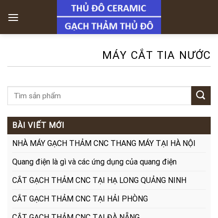
Skip
to
content
MÁY CẮT TIA NƯỚC
BÀI VIẾT MỚI
NHÀ MÁY GẠCH THẢM CNC THANG MÁY TẠI HÀ NỘI
Quang điện là gì và các ứng dụng của quang điện
CẮT GẠCH THẢM CNC TẠI HẠ LONG QUẢNG NINH
CẮT GẠCH THẢM CNC TẠI HẢI PHÒNG
CẮT GẠCH THẢM CNC TẠI ĐÀ NẴNG