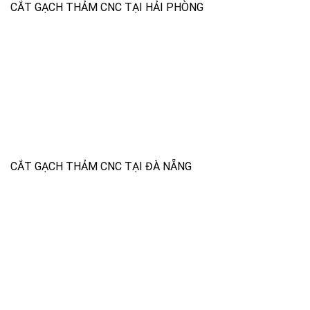
CẮT GẠCH THẢM CNC TẠI HẢI PHÒNG
CẮT GẠCH THẢM CNC TẠI ĐÀ NẴNG