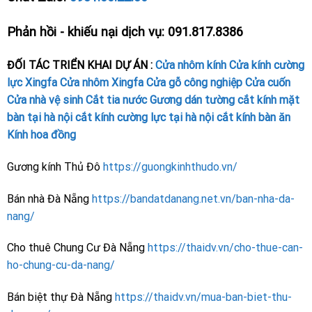
Phản hồi - khiếu nại dịch vụ: 091.817.8386
ĐỐI TÁC TRIỂN KHAI DỰ ÁN :
Cửa nhôm kính
Cửa kính cường
lực
Xingfa
Cửa nhôm Xingfa
Cửa gỗ công nghiệp
Cửa cuốn
Cửa nhà vệ sinh
Cắt tia nước
Gương dán tường
cắt kính mặt
bàn tại hà nội
cắt kính cường lực tại hà nội
cắt kính bàn ăn
Kính hoa đồng
Gương kính Thủ Đô
https://guongkinhthudo.vn/
Bán nhà Đà Nẵng
https://bandatdanang.net.vn/ban-nha-da-
nang/
Cho thuê Chung Cư Đà Nẵng
https://thaidv.vn/cho-thue-can-
ho-chung-cu-da-nang/
Bán biệt thự Đà Nẵng
https://thaidv.vn/mua-ban-biet-thu-