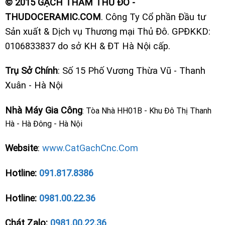
© 2015 GẠCH THẢM THỦ ĐÔ -
THUDOCERAMIC.COM
. Công Ty Cổ phần Đầu tư
Sản xuất & Dịch vụ Thương mại Thủ Đô. GPĐKKD:
0106833837 do sở KH & ĐT Hà Nội cấp.
Trụ Sở Chính
: Số 15 Phố Vương Thừa Vũ - Thanh
Xuân - Hà Nội
Nhà Máy Gia Công
: Tòa Nhà HH01B - Khu Đô Thị Thanh
Hà - Hà Đông - Hà Nội
Website
:
www.CatGachCnc.Com
Hotline:
091.817.8386
Hotline:
0981.00.22.36
Chát Zalo:
0981.00.22.36