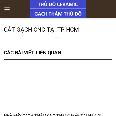
Skip
to
content
CẮT GẠCH CNC TẠI TP HCM
CÁC BÀI VIẾT LIÊN QUAN
NHÀ MÁY GẠCH THẢM CNC THANG MÁY TẠI HÀ NỘI