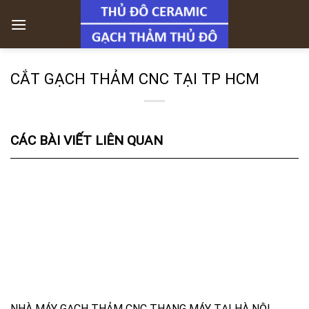
Skip
to
content
CẮT GẠCH THẢM CNC TẠI TP HCM
CÁC BÀI VIẾT LIÊN QUAN
NHÀ MÁY GẠCH THẢM CNC THANG MÁY TẠI HÀ NỘI