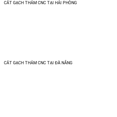
CẮT GẠCH THẢM CNC TẠI HẢI PHÒNG
CẮT GẠCH THẢM CNC TẠI ĐÀ NẴNG