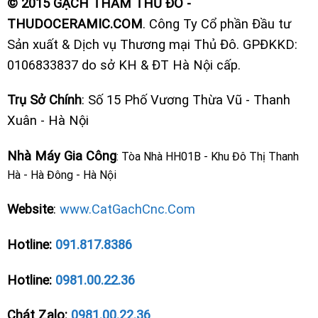
© 2015 GẠCH THẢM THỦ ĐÔ -
THUDOCERAMIC.COM
. Công Ty Cổ phần Đầu tư
Sản xuất & Dịch vụ Thương mại Thủ Đô. GPĐKKD:
0106833837 do sở KH & ĐT Hà Nội cấp.
Trụ Sở Chính
: Số 15 Phố Vương Thừa Vũ - Thanh
Xuân - Hà Nội
Nhà Máy Gia Công
: Tòa Nhà HH01B - Khu Đô Thị Thanh
Hà - Hà Đông - Hà Nội
Website
:
www.CatGachCnc.Com
Hotline:
091.817.8386
Hotline:
0981.00.22.36
Chát Zalo:
0981.00.22.36