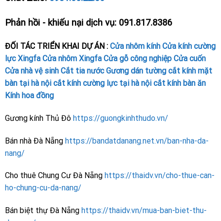
Phản hồi - khiếu nại dịch vụ: 091.817.8386
ĐỐI TÁC TRIỂN KHAI DỰ ÁN :
Cửa nhôm kính
Cửa kính cường
lực
Xingfa
Cửa nhôm Xingfa
Cửa gỗ công nghiệp
Cửa cuốn
Cửa nhà vệ sinh
Cắt tia nước
Gương dán tường
cắt kính mặt
bàn tại hà nội
cắt kính cường lực tại hà nội
cắt kính bàn ăn
Kính hoa đồng
Gương kính Thủ Đô
https://guongkinhthudo.vn/
Bán nhà Đà Nẵng
https://bandatdanang.net.vn/ban-nha-da-
nang/
Cho thuê Chung Cư Đà Nẵng
https://thaidv.vn/cho-thue-can-
ho-chung-cu-da-nang/
Bán biệt thự Đà Nẵng
https://thaidv.vn/mua-ban-biet-thu-