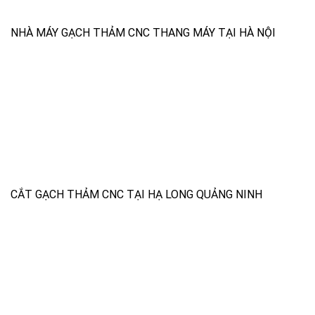
NHÀ MÁY GẠCH THẢM CNC THANG MÁY TẠI HÀ NỘI
CẮT GẠCH THẢM CNC TẠI HẠ LONG QUẢNG NINH