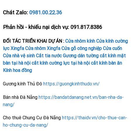
Chát Zalo:
0981.00.22.36
Phản hồi - khiếu nại dịch vụ: 091.817.8386
ĐỐI TÁC TRIỂN KHAI DỰ ÁN :
Cửa nhôm kính
Cửa kính cường
lực
Xingfa
Cửa nhôm Xingfa
Cửa gỗ công nghiệp
Cửa cuốn
Cửa nhà vệ sinh
Cắt tia nước
Gương dán tường
cắt kính mặt
bàn tại hà nội
cắt kính cường lực tại hà nội
cắt kính bàn ăn
Kính hoa đồng
Gương kính Thủ Đô
https://guongkinhthudo.vn/
Bán nhà Đà Nẵng
https://bandatdanang.net.vn/ban-nha-da-
nang/
Cho thuê Chung Cư Đà Nẵng
https://thaidv.vn/cho-thue-can-
ho-chung-cu-da-nang/