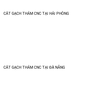
CẮT GẠCH THẢM CNC TẠI HẢI PHÒNG
CẮT GẠCH THẢM CNC TẠI ĐÀ NẴNG