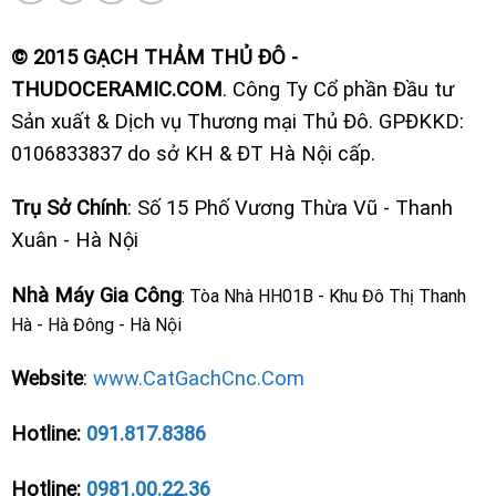
© 2015 GẠCH THẢM THỦ ĐÔ -
THUDOCERAMIC.COM
. Công Ty Cổ phần Đầu tư
Sản xuất & Dịch vụ Thương mại Thủ Đô. GPĐKKD:
0106833837 do sở KH & ĐT Hà Nội cấp.
Trụ Sở Chính
: Số 15 Phố Vương Thừa Vũ - Thanh
Xuân - Hà Nội
Nhà Máy Gia Công
: Tòa Nhà HH01B - Khu Đô Thị Thanh
Hà - Hà Đông - Hà Nội
Website
:
www.CatGachCnc.Com
Hotline:
091.817.8386
Hotline:
0981.00.22.36