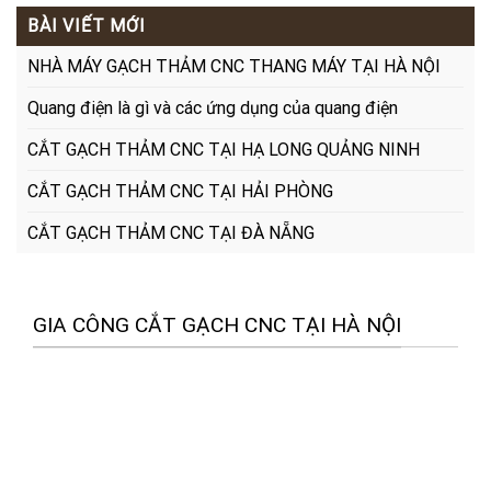
BÀI VIẾT MỚI
NHÀ MÁY GẠCH THẢM CNC THANG MÁY TẠI HÀ NỘI
Quang điện là gì và các ứng dụng của quang điện
CẮT GẠCH THẢM CNC TẠI HẠ LONG QUẢNG NINH
CẮT GẠCH THẢM CNC TẠI HẢI PHÒNG
CẮT GẠCH THẢM CNC TẠI ĐÀ NẴNG
GIA CÔNG CẮT GẠCH CNC TẠI HÀ NỘI