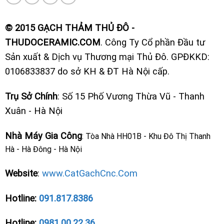
© 2015 GẠCH THẢM THỦ ĐÔ -
THUDOCERAMIC.COM
. Công Ty Cổ phần Đầu tư
Sản xuất & Dịch vụ Thương mại Thủ Đô. GPĐKKD:
0106833837 do sở KH & ĐT Hà Nội cấp.
Trụ Sở Chính
: Số 15 Phố Vương Thừa Vũ - Thanh
Xuân - Hà Nội
Nhà Máy Gia Công
: Tòa Nhà HH01B - Khu Đô Thị Thanh
Hà - Hà Đông - Hà Nội
Website
:
www.CatGachCnc.Com
Hotline:
091.817.8386
Hotline:
0981.00.22.36