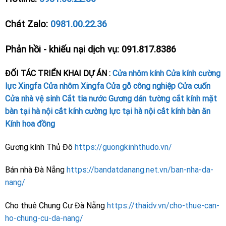
Chát Zalo:
0981.00.22.36
Phản hồi - khiếu nại dịch vụ: 091.817.8386
ĐỐI TÁC TRIỂN KHAI DỰ ÁN :
Cửa nhôm kính
Cửa kính cường
lực
Xingfa
Cửa nhôm Xingfa
Cửa gỗ công nghiệp
Cửa cuốn
Cửa nhà vệ sinh
Cắt tia nước
Gương dán tường
cắt kính mặt
bàn tại hà nội
cắt kính cường lực tại hà nội
cắt kính bàn ăn
Kính hoa đồng
Gương kính Thủ Đô
https://guongkinhthudo.vn/
Bán nhà Đà Nẵng
https://bandatdanang.net.vn/ban-nha-da-
nang/
Cho thuê Chung Cư Đà Nẵng
https://thaidv.vn/cho-thue-can-
ho-chung-cu-da-nang/