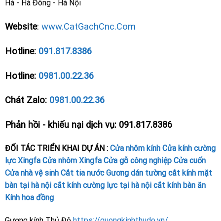
Hà - Hà Đông - Hà Nội
Website
:
www.CatGachCnc.Com
Hotline:
091.817.8386
Hotline:
0981.00.22.36
Chát Zalo:
0981.00.22.36
Phản hồi - khiếu nại dịch vụ: 091.817.8386
ĐỐI TÁC TRIỂN KHAI DỰ ÁN :
Cửa nhôm kính
Cửa kính cường
lực
Xingfa
Cửa nhôm Xingfa
Cửa gỗ công nghiệp
Cửa cuốn
Cửa nhà vệ sinh
Cắt tia nước
Gương dán tường
cắt kính mặt
bàn tại hà nội
cắt kính cường lực tại hà nội
cắt kính bàn ăn
Kính hoa đồng
Gương kính Thủ Đô
https://guongkinhthudo.vn/